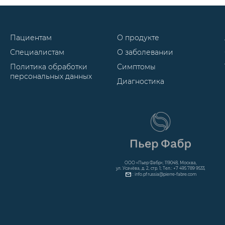
для медицинского применения с доказа
эффективностью и приемлемой безопасн
Пациентам
О продукте
Специалистам
О заболевании
Политика обработки
Симптомы
персональных данных
Диагностика
ООО «Пьер Фабр»; 119048, Москва,
ул. Усачёва, д. 2, стр. 1; Тел.: +7 495 789 9533,
: info.pfrussia@pierre-fabre.com